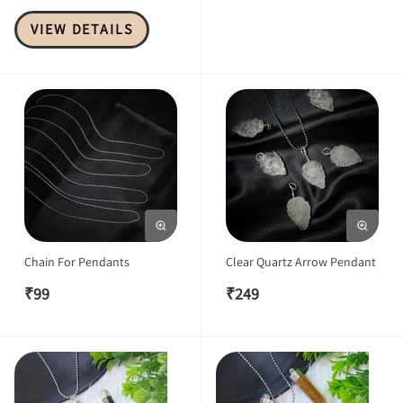
VIEW DETAILS
Chain For Pendants
Clear Quartz Arrow Pendant
₹
99
₹
249