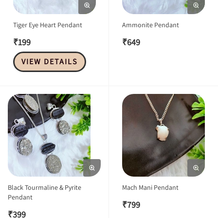
Tiger Eye Heart Pendant
Ammonite Pendant
₹
199
₹
649
VIEW DETAILS
Black Tourmaline & Pyrite
Mach Mani Pendant
Pendant
₹
799
₹
399