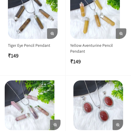
Tiger Eye Pencil Pendant
Yellow Aventurine Pencil
Pendant
₹
149
₹
149